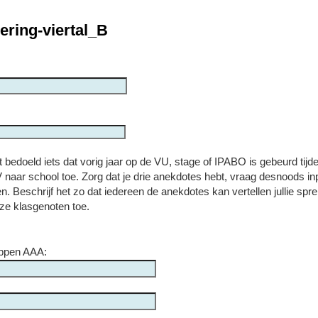
cering-viertal_B
bedoeld iets dat vorig jaar op de VU, stage of IPABO is gebeurd tijd
 naar school toe. Zorg dat je drie anekdotes hebt, vraag desnoods in
men. Beschrijf het zo dat iedereen de anekdotes kan vertellen jullie spr
eze klasgenoten toe.
ppen AAA: