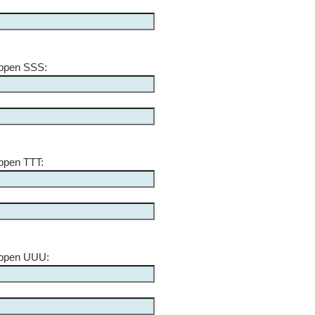
appen SSS:
ppen TTT:
appen UUU: