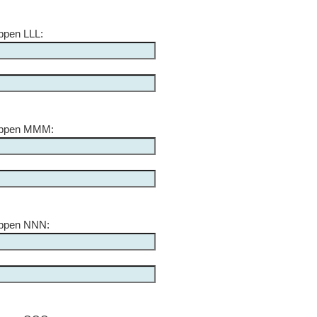
ppen LLL:
appen MMM:
appen NNN: