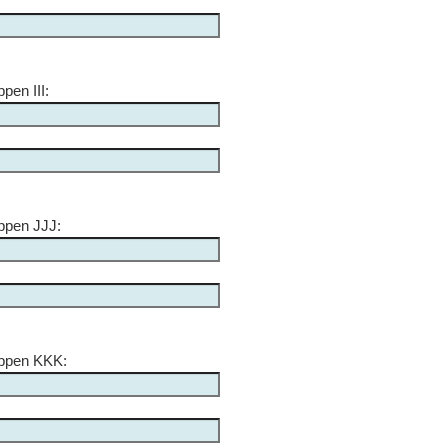
pen III:
ppen JJJ:
appen KKK: