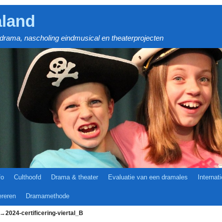
land
drama, nascholing eindmusical en theaterprojecten
fo
Culthoofd
Drama & theater
Evaluatie van een dramales
Internat
ereren
Dramamethode
→
2024-certificering-viertal_B