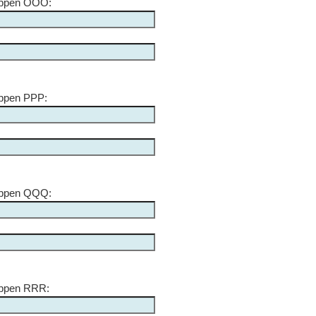
appen OOO:
appen PPP:
appen QQQ:
appen RRR: