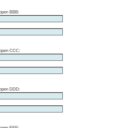
appen BBB:
appen CCC:
appen DDD:
appen EEE: