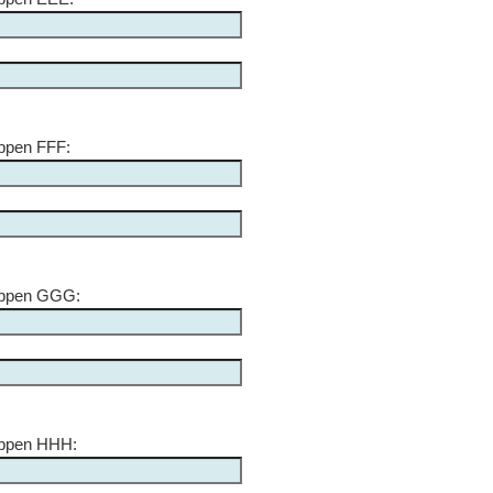
ppen FFF:
appen GGG:
appen HHH: