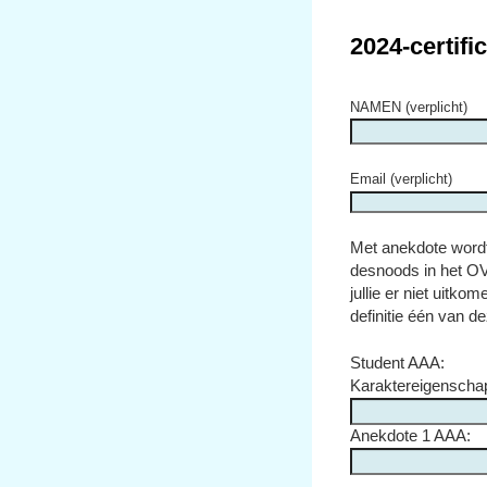
2024-certifi
NAMEN (verplicht)
Email (verplicht)
Met anekdote wordt 
desnoods in het OV
jullie er niet uitko
definitie één van d
Student AAA:
Karaktereigenscha
Anekdote 1 AAA: