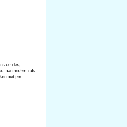
ens een les,
put aan anderen als
eken niet per