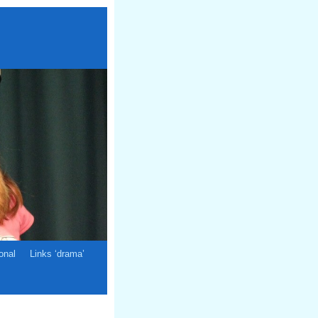
ional
Links ‘drama’